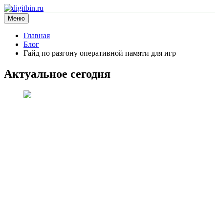
Перейти
к
Меню
digitbin.ru
информационный сайт
содержимому
Главная
Блог
Гайд по разгону оперативной памяти для игр
Актуальное сегодня