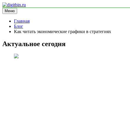
Перейти
к
Меню
digitbin.ru
информационный сайт
содержимому
Главная
Блог
Как читать экономические графики в стратегиях
Актуальное сегодня