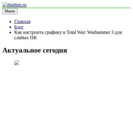
Перейти
к
Меню
digitbin.ru
информационный сайт
содержимому
Главная
Блог
Как настроить графику в Total War: Warhammer 3 для
слабых ПК
Актуальное сегодня