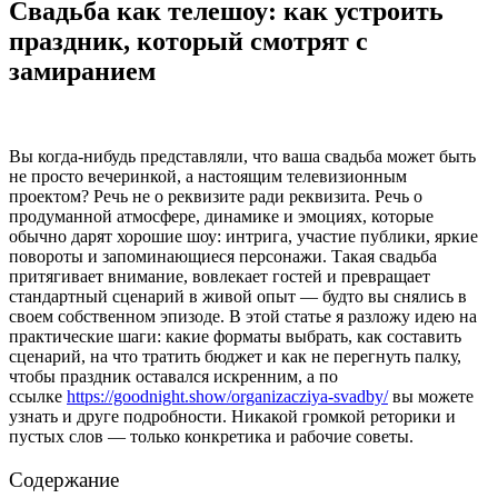
Свадьба как телешоу: как устроить
праздник, который смотрят с
замиранием
Вы когда-нибудь представляли, что ваша свадьба может быть
не просто вечеринкой, а настоящим телевизионным
проектом? Речь не о реквизите ради реквизита. Речь о
продуманной атмосфере, динамике и эмоциях, которые
обычно дарят хорошие шоу: интрига, участие публики, яркие
повороты и запоминающиеся персонажи. Такая свадьба
притягивает внимание, вовлекает гостей и превращает
стандартный сценарий в живой опыт — будто вы снялись в
своем собственном эпизоде. В этой статье я разложу идею на
практические шаги: какие форматы выбрать, как составить
сценарий, на что тратить бюджет и как не перегнуть палку,
чтобы праздник оставался искренним, а по
ссылке
https://goodnight.show/organizacziya-svadby/
вы можете
узнать и друге подробности. Никакой громкой реторики и
пустых слов — только конкретика и рабочие советы.
Содержание