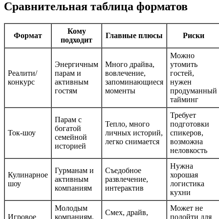
Сравнительная таблица форматов
Кому
Формат
Главные плюсы
Риски
подходит
Можно
Энергичным
Много драйва,
утомить
Реалити/
парам и
вовлечение,
гостей,
конкурс
активным
запоминающиеся
нужен
гостям
моменты
продуманный
тайминг
Требует
Парам с
Тепло, много
подготовки
богатой
Ток-шоу
личных историй,
спикеров,
семейной
легко снимается
возможна
историей
неловкость
Нужна
Гурманам и
Съедобное
Кулинарное
хорошая
активным
развлечение,
шоу
логистика
компаниям
интерактив
кухни
Молодым
Может не
Смех, драйв,
Игровое
компаниям,
подойти для