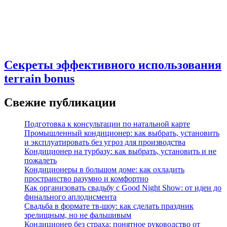
Секреты эффективного использования
terrain bonus
Свежие публикации
Подготовка к консультации по натальной карте
Промышленный кондиционер: как выбрать, установить
и эксплуатировать без угроз для производства
Кондиционер на турбазу: как выбрать, установить и не
пожалеть
Кондиционеры в большом доме: как охладить
пространство разумно и комфортно
Как организовать свадьбу с Good Night Show: от идеи до
финального аплодисмента
Свадьба в формате тв‑шоу: как сделать праздник
зрелищным, но не фальшивым
Кондиционер без страха: понятное руководство от