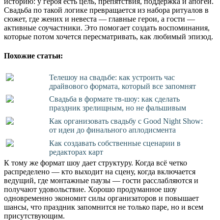
историю: у героя есть цель, препятствия, поддержка и апогей.
Свадьба по такой логике превращается из набора ритуалов в
сюжет, где жених и невеста — главные герои, а гости —
активные соучастники. Это помогает создать воспоминания,
которые потом хочется пересматривать, как любимый эпизод.
Похожие статьи:
Телешоу на свадьбе: как устроить час
драйвового формата, который все запомнят
Свадьба в формате тв‑шоу: как сделать
праздник зрелищным, но не фальшивым
Как организовать свадьбу с Good Night Show:
от идеи до финального аплодисмента
Как создавать собственные сценарии в
редакторах карт
К тому же формат шоу дает структуру. Когда всё четко
распределено — кто выходит на сцену, когда включается
ведущий, где монтажные паузы — гости расслабляются и
получают удовольствие. Хорошо продуманное шоу
одновременно экономит силы организаторов и повышает
шансы, что праздник запомнится не только паре, но и всем
присутствующим.