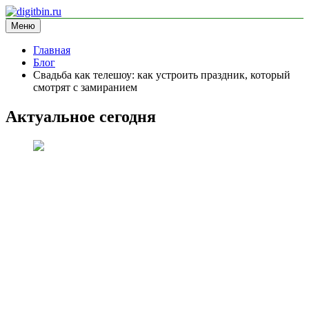
Перейти
к
Меню
digitbin.ru
информационный сайт
содержимому
Главная
Блог
Свадьба как телешоу: как устроить праздник, который
смотрят с замиранием
Актуальное сегодня