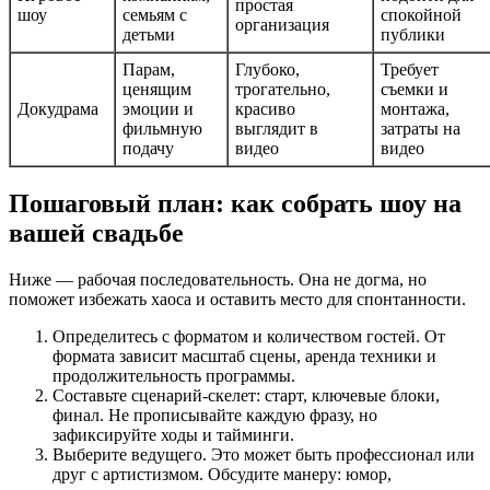
простая
шоу
семьям с
спокойной
организация
детьми
публики
Парам,
Глубоко,
Требует
ценящим
трогательно,
съемки и
Докудрама
эмоции и
красиво
монтажа,
фильмную
выглядит в
затраты на
подачу
видео
видео
Пошаговый план: как собрать шоу на
вашей свадьбе
Ниже — рабочая последовательность. Она не догма, но
поможет избежать хаоса и оставить место для спонтанности.
Определитесь с форматом и количеством гостей. От
формата зависит масштаб сцены, аренда техники и
продолжительность программы.
Составьте сценарий-скелет: старт, ключевые блоки,
финал. Не прописывайте каждую фразу, но
зафиксируйте ходы и тайминги.
Выберите ведущего. Это может быть профессионал или
друг с артистизмом. Обсудите манеру: юмор,