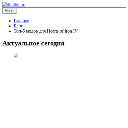
Перейти
к
Меню
digitbin.ru
информационный сайт
содержимому
Главная
Блог
Топ-5 модов для Hearts of Iron IV
Актуальное сегодня