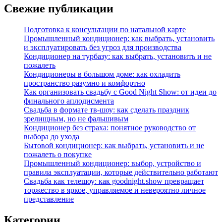
Свежие публикации
Подготовка к консультации по натальной карте
Промышленный кондиционер: как выбрать, установить
и эксплуатировать без угроз для производства
Кондиционер на турбазу: как выбрать, установить и не
пожалеть
Кондиционеры в большом доме: как охладить
пространство разумно и комфортно
Как организовать свадьбу с Good Night Show: от идеи до
финального аплодисмента
Свадьба в формате тв‑шоу: как сделать праздник
зрелищным, но не фальшивым
Кондиционер без страха: понятное руководство от
выбора до ухода
Бытовой кондиционер: как выбрать, установить и не
пожалеть о покупке
Промышленный кондиционер: выбор, устройство и
правила эксплуатации, которые действительно работают
Свадьба как телешоу: как goodnight.show превращает
торжество в яркое, управляемое и невероятно личное
представление
Категории