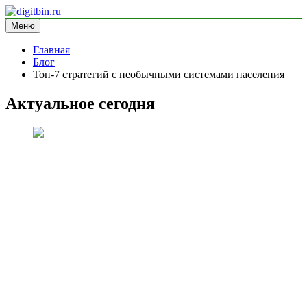
Перейти
к
Меню
digitbin.ru
информационный сайт
содержимому
Главная
Блог
Топ-7 стратегий с необычными системами населения
Актуальное сегодня