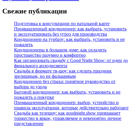
Свежие публикации
Подготовка к консультации по натальной карте
Промышленный кондиционер: как выбрать, установить
и эксплуатировать без угроз для производства
Кондиционер на турбазу: как выбрать, установить и не
пожалеть
Кондиционеры в большом доме: как охладить
пространство разумно и комфортно
Как организовать свадьбу с Good Night Show: от идеи до
финального аплодисмента
Свадьба в формате тв‑шоу: как сделать праздник
зрелищным, но не фальшивым
Кондиционер без страха: понятное руководство от
выбора до ухода
Бытовой кондиционер: как выбрать, установить и не
пожалеть о покупке
Промышленный кондиционер: выбор, устройство и
правила эксплуатации, которые действительно работают
Свадьба как телешоу: как goodnight.show превращает
торжество в яркое, управляемое и невероятно личное
представление