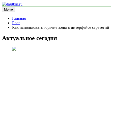
Перейти
к
Меню
digitbin.ru
информационный сайт
содержимому
Главная
Блог
Как использовать горячие зоны в интерфейсе стратегий
Актуальное сегодня