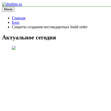
Перейти
к
Меню
digitbin.ru
информационный сайт
содержимому
Главная
Блог
Секреты создания нестандартных build order
Актуальное сегодня