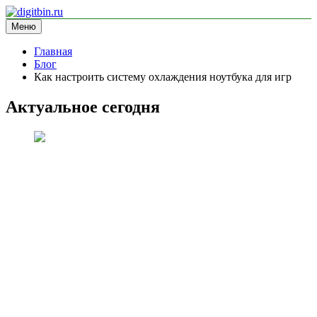
Перейти
к
Меню
digitbin.ru
информационный сайт
содержимому
Главная
Блог
Как настроить систему охлаждения ноутбука для игр
Актуальное сегодня