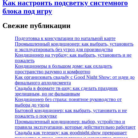
Как настроить подсветку системного
блока под игру
Свежие публикации
Подготовка к консультации по натальной карте
Промышленный кондиционер: как выбрать, установить
и эксплуатировать без угроз для производства
Кондиционер на турбазу: как выбрать, установить и не
пожалеть
Кондиционеры в большом доме: как охладить
пространство разумно и комфортно
Как организовать свадьбу с Good Night Show: от идеи до
финального аплодисмента
Свадьба в формате тв‑шоу: как сделать праздник
зрелищным, но не фальшивым
Кондиционер без страха: понятное руководство от
выбора до ухода
Бытовой кондиционер: как выбрать, установить и не
пожалеть о покупке
Промышленный кондиционер: выбор, устройство и
правила эксплуатации, которые действительно работают
Свадьба как телешоу: как goodnight.show превращает