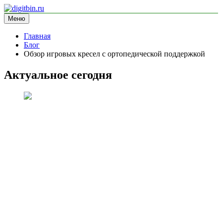
Перейти
к
Меню
digitbin.ru
информационный сайт
содержимому
Главная
Блог
Обзор игровых кресел с ортопедической поддержкой
Актуальное сегодня