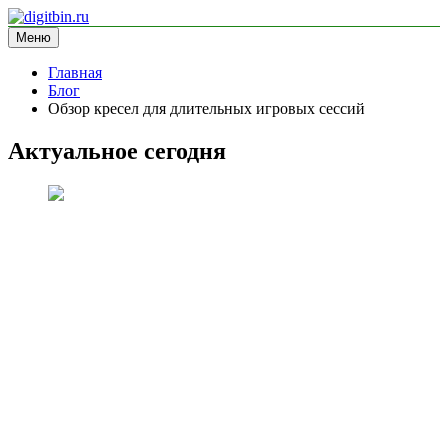
Перейти
к
Меню
digitbin.ru
информационный сайт
содержимому
Главная
Блог
Обзор кресел для длительных игровых сессий
Актуальное сегодня